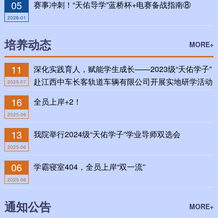
05
赛事冲刺！“天佑导学”蓝桥杯+电赛备战指南⑧
2026-01
培养动态
MORE+
11
深化实践育人，赋能学生成长——2023级“天佑学子”
赴江西中车长客轨道车辆有限公司开展实地研学活动
2025-07
16
全员上岸+2！
2025-06
13
我院举行2024级“天佑学子”学业导师双选会
2025-06
06
学霸寝室404，全员上岸“双一流”
2025-06
通知公告
MORE+