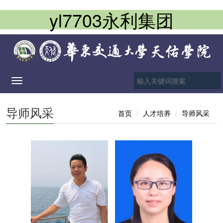
yl7703永利集团
Toggle
navigation
导师风采
首页
人才培养
导师风采