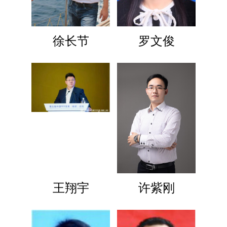
徐长节
罗文俊
王翔宇
许紫刚